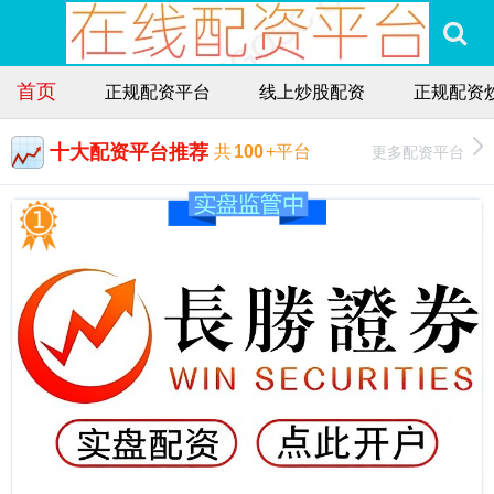
首页
正规配资平台
线上炒股配资
正规配资
十大配资平台推荐
更多配资平台
共
100
+平台