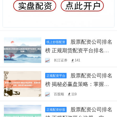
股票配资公司排名
线上炒股配资
榜 正规期货配资平台排名：
精选TOP单！
长江证券
141
股票配资公司排名
正规配资平台
榜 揭秘必赢盘策略：掌握致
胜法则，轻松成为赌场赢
百股顺
119
家！
股票配资公司排名
正规配资炒股