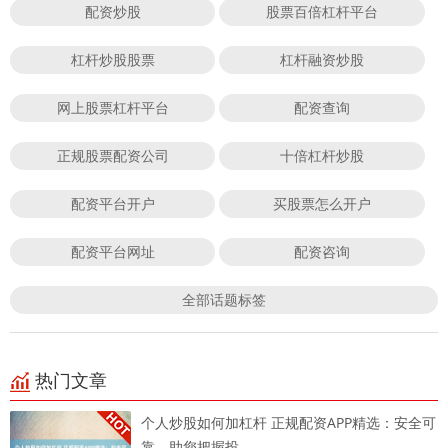
配资炒股
股票百倍杠杆平台
杠杆炒股股票
杠杆融资炒股
网上股票杠杆平台
配资查询
正规股票配资公司
十倍杠杆炒股
配资平台开户
买股票怎么开户
配资平台网址
配资咨询
全部话题标签
热门文章
个人炒股如何加杠杆 正规配资APP精选：安全可
靠，助您把握投