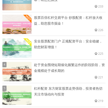
233
股票百倍杠杆交易平台 炒股配资：杠杆放大收
益，助您股市掘金！
226
安全股票配资门户 正规配资平台：安全稳健，
助您财富增值！
225
4
处于资金围绕短期催化频繁运作的阶段阶段，资
金规模处于成长期的
221
5
杠杆配资 东方财富股票走势强劲，投资者热切
关注市场动向与投资
219