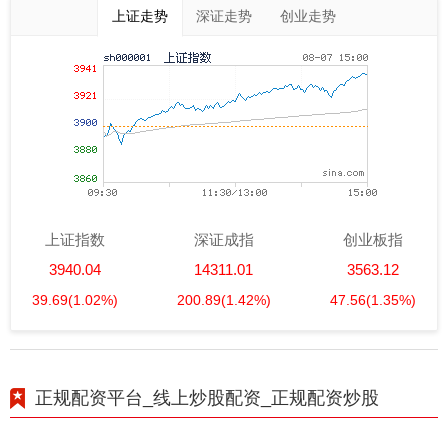
上证走势
深证走势
创业走势
上证指数
深证成指
创业板指
3940.04
14311.01
3563.12
39.69
(1.02%)
200.89
(1.42%)
47.56
(1.35%)
正规配资平台_线上炒股配资_正规配资炒股