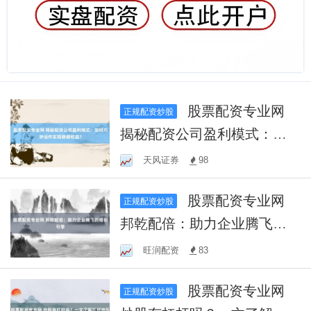
股票配资专业网
正规配资炒股
揭秘配资公司盈利模式：如
何巧妙运作实现稳健收益？
天风证券
98
股票配资专业网
正规配资炒股
邦乾配倍：助力企业腾飞的
增长引擎
旺润配资
83
股票配资专业网
正规配资炒股