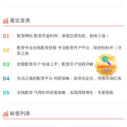
最近发表
01
配资网站 配资开盘时间：掌握交易先机，精准入场！
配资专业在线配资炒股 专业配资开户平台，助您轻松开启财
02
富之路
03
炒股配资开户 快速上手：配资开户流程详解
04
合法正规的配资平台 间群策略：差异化定位，突围市场红海
05
在线配资 巧用杠杆炒股策略，实现理财增长：专家指南
标签列表