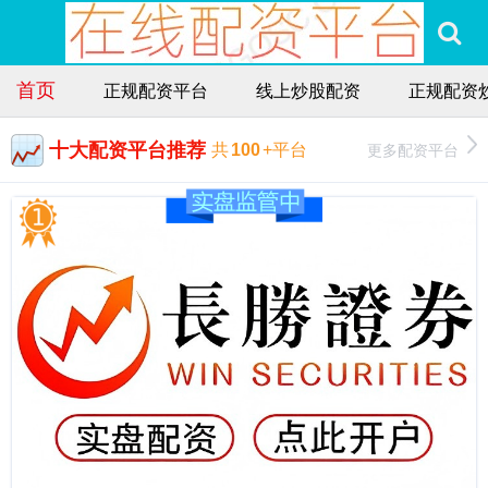
首页
正规配资平台
线上炒股配资
正规配资
十大配资平台推荐
更多配资平台
共
100
+平台